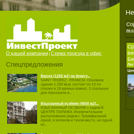
Не
Со
по 
Ср
ви
О нашей компании
Схема проезда в офис
|
Бе
Спецпредложения
Лот
Це
Вилла (1200 м2) на берегу...
SAINT TROPEZ ‐ FRANCIA. Основное
здание 1.200 кв.м. состоит из 15‐ти
спален и 18 ванных комнат, 3 спальные
для персонала и...
Изысканный особняк (4600 м2)...
ИЗЫСКАННЫЙ ОСОБНЯК с садом В
ЦЕНТРЕ ПАРИЖА. Исключительное
расположение рядом с Триумфальной
Аркой, в зеленом и тихом месте, на одной
из...