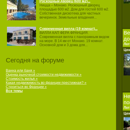
Роскошный дворец (600 м2)...
Ницца – Монако. Роскошный дворец
площадью 600 м2. Дом для гостей 600 м2.
Собственная дискотека для частных
вечеринок. Земельные владения...
Современная вилла (19 комнат)...
Ве
ВИЛЛА КАП ФЕРА ФРАНЦИЯ.
Современная вилла с панорамным видом
до
на море. В 14 км от Монако. 19 комнат.
Лот
Основной дом и 3 дома для...
Це
Сегодня на форуме
Ванна или баня »
Оценка рыночной стоимости недвижимости »
Стоимость жилья »
Какая недвижимость во франции престижная? »
Строиться во Франции »
Все темы
Не
по
Лот
Це