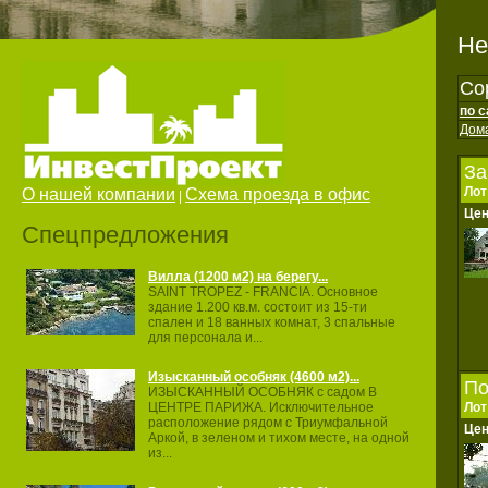
Не
Со
по 
Дом
За
Лот
О нашей компании
Схема проезда в офис
|
Це
Спецпредложения
Вилла (1200 м2) на берегу...
SAINT TROPEZ ‐ FRANCIA. Основное
здание 1.200 кв.м. состоит из 15‐ти
спален и 18 ванных комнат, 3 спальные
для персонала и...
Изысканный особняк (4600 м2)...
По
ИЗЫСКАННЫЙ ОСОБНЯК с садом В
Лот
ЦЕНТРЕ ПАРИЖА. Исключительное
расположение рядом с Триумфальной
Це
Аркой, в зеленом и тихом месте, на одной
из...