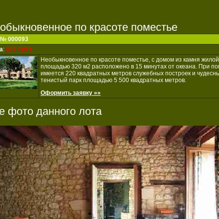
обыкновенное по красоте поместье
 № 000093
а
:
577 700 €
Необыкновенное по красоте поместье, с домом из камня жилой
площадью 320 м2 расположено в 15 минутах от океана. При п
имеется 220 квадратных метров служебных построек и чудесн
тенистый парк площадью 5 500 квадратных метров.
Оформить заявку »»
е фото данного лота