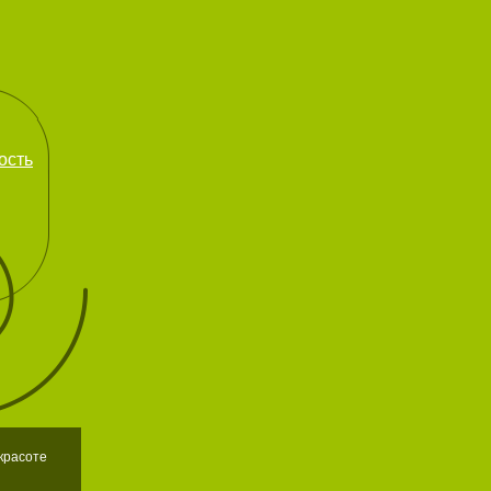
ость
красоте