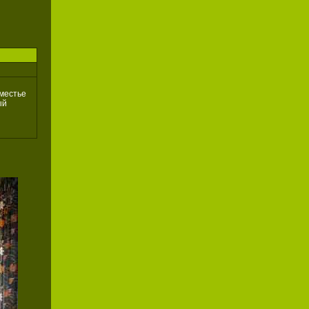
оместье
ый