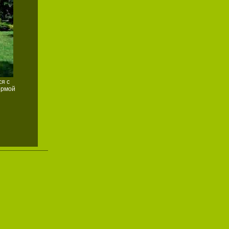
я с
ормой