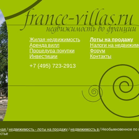
Жилая недвижимость
Лоты на продажу
Аренда вилл
Налоги на недвижим
Процедура покупки
Форум
Инвестиции
Контакты
+7 (495) 723-2913
вная
/
недвижимость - лоты на продажу
/
недвижимость в
/ Необыкновенное по 
стье