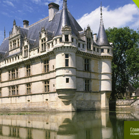
Гла
поме