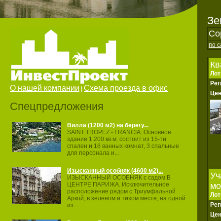
Зе
Со
по 
Кв
Лот
Рег
О нашей компании
Схема проезда в офис
|
Це
Спецпредложения
Вилла (1200 м2) на берегу...
SAINT TROPEZ ‐ FRANCIA. Основное
здание 1.200 кв.м. состоит из 15‐ти
спален и 18 ванных комнат, 3 спальные
для персонала и...
Изысканный особняк (4600 м2)...
Уч
ИЗЫСКАННЫЙ ОСОБНЯК с садом В
мо
ЦЕНТРЕ ПАРИЖА. Исключительное
расположение рядом с Триумфальной
Лот
Аркой, в зеленом и тихом месте, на одной
Рег
из...
Це