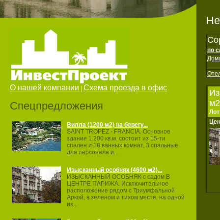
Не
Со
по 
Дом
Оте
О нашей компании
Схема проезда в офис
|
Из
м2
Спецпредложения
Лот
Це
Вилла (1200 м2) на берегу...
SAINT TROPEZ ‐ FRANCIA. Основное
здание 1.200 кв.м. состоит из 15‐ти
спален и 18 ванных комнат, 3 спальные
для персонала и...
Изысканный особняк (4600 м2)...
ИЗЫСКАННЫЙ ОСОБНЯК с садом В
ЦЕНТРЕ ПАРИЖА. Исключительное
расположение рядом с Триумфальной
Аркой, в зеленом и тихом месте, на одной
из...