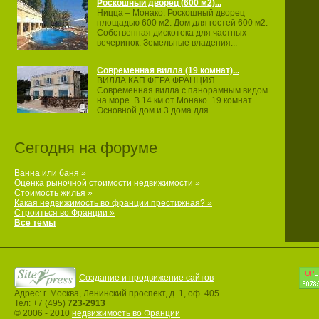
Роскошный дворец (600 м2)...
Ницца – Монако. Роскошный дворец
площадью 600 м2. Дом для гостей 600 м2.
Собственная дискотека для частных
вечеринок. Земельные владения...
Современная вилла (19 комнат)...
ВИЛЛА КАП ФЕРА ФРАНЦИЯ.
Современная вилла с панорамным видом
на море. В 14 км от Монако. 19 комнат.
Основной дом и 3 дома для...
Сегодня на форуме
Ванна или баня »
Оценка рыночной стоимости недвижимости »
Стоимость жилья »
Какая недвижимость во франции престижная? »
Строиться во Франции »
Все темы
Создание и продвижение сайтов
Адрес: г. Москва, Ленинский проспект, д. 1, оф. 405.
Тел: +7 (495)
723-2913
© 2006 - 2010
недвижимость во Франции