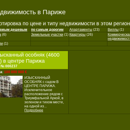
движимость в Париже
ртировка по цене и типу недвижимости в этом регио
самым дешевым
по самым дорогим
Апартаменты
(23)
Виллы
(1)
а
(6)
Земельные участки
(1)
Квартиры
(26)
Коммерческа
недвижимост
ли
(1)
ысканный особняк (4600
) в центре Парижа
 № 000237
на
:
100 000 000 €
ИЗЫСКАННЫЙ
ОСОБНЯК с садом В
ЦЕНТРЕ ПАРИЖА.
Исключительное
расположение рядом с
Триумфальной Аркой, в
зеленом и тихом месте,
на одной из...
Подробнее