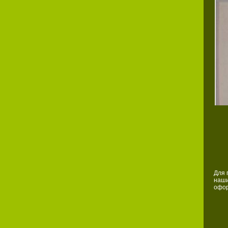
Для 
наши
офор