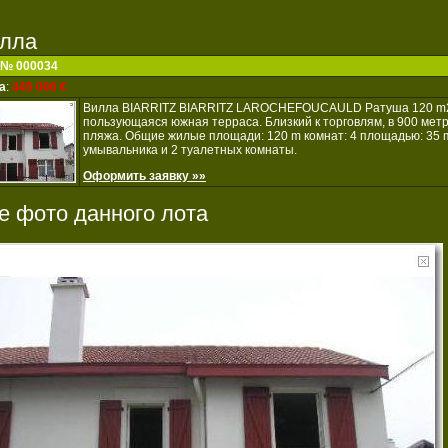
лла
 № 000034
а
:
445 000 €
Вилла BIARRITZ BIARRITZ LAROCHEFOUCAULD Ратуша 120 m
пользующаяся южная терраса. Близкий к торговлям, в 900 метр
пляжа. Общие жилые площади: 120 m комнат: 4 площадью: 35 
умывальника и 2 туалетных комнаты.
Оформить заявку »»
е фото данного лота