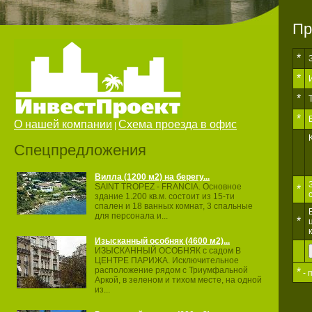
Пр
*
*
*
*
О нашей компании
Схема проезда в офис
|
Спецпредложения
Вилла (1200 м2) на берегу...
SAINT TROPEZ ‐ FRANCIA. Основное
*
здание 1.200 кв.м. состоит из 15‐ти
спален и 18 ванных комнат, 3 спальные
для персонала и...
*
Изысканный особняк (4600 м2)...
ИЗЫСКАННЫЙ ОСОБНЯК с садом В
ЦЕНТРЕ ПАРИЖА. Исключительное
расположение рядом с Триумфальной
*
- 
Аркой, в зеленом и тихом месте, на одной
из...