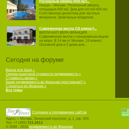
Роскошный дворец (600 м2)...
Ницца – Монако. Роскошный дворец
площадью 600 м2. Дом для гостей 600 м2.
Собственная дискотека для частных
вечеринок. Земельные владения...
Современная вилла (19 комнат)...
ВИЛЛА КАП ФЕРА ФРАНЦИЯ.
Современная вилла с панорамным видом
на море. В 14 км от Монако. 19 комнат.
Основной дом и 3 дома для...
Сегодня на форуме
Ванна или баня »
Оценка рыночной стоимости недвижимости »
Стоимость жилья »
Какая недвижимость во франции престижная? »
Строиться во Франции »
Все темы
Создание и продвижение сайтов
Адрес: г. Москва, Ленинский проспект, д. 1, оф. 405.
Тел: +7 (495)
723-2913
© 2006 - 2010
недвижимость во Франции