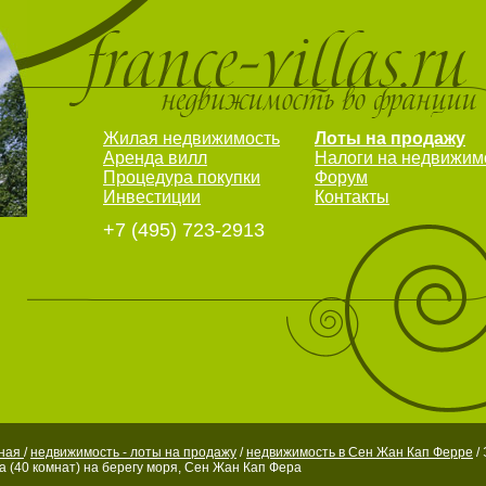
Жилая недвижимость
Лоты на продажу
Аренда вилл
Налоги на недвижим
Процедура покупки
Форум
Инвестиции
Контакты
+7 (495) 723-2913
вная
/
недвижимость - лоты на продажу
/
недвижимость в Сен Жан Кап Ферре
/
а (40 комнат) на берегу моря, Сен Жан Кап Фера