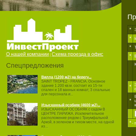
Пр
*
*
*
О нашей компании
Схема проезда в офис
|
*
Спецпредложения
Вилла (1200 м2) на берегу...
SAINT TROPEZ ‐ FRANCIA. Основное
здание 1.200 кв.м. состоит из 15‐ти
*
спален и 18 ванных комнат, 3 спальные
для персонала и...
*
Изысканный особняк (4600 м2)...
ИЗЫСКАННЫЙ ОСОБНЯК с садом В
ЦЕНТРЕ ПАРИЖА. Исключительное
расположение рядом с Триумфальной
Аркой, в зеленом и тихом месте, на одной
*
- 
из...