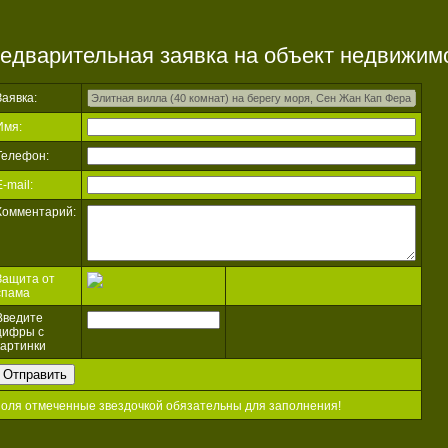
едварительная заявка на объект недвижим
Заявка:
Имя:
Телефон:
E-mail:
Комментарий:
Защита от
спама
Введите
цифры с
картинки
поля отмеченные звездочкой обязательны для заполнения!