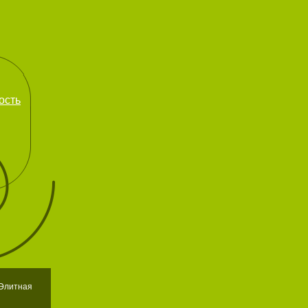
ость
 Элитная