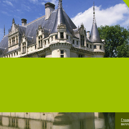
Гла
вилл