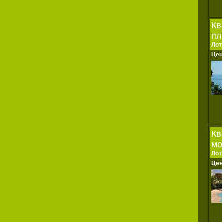
Кв
пл
Лот
Це
Кв
мо
Лот
Це