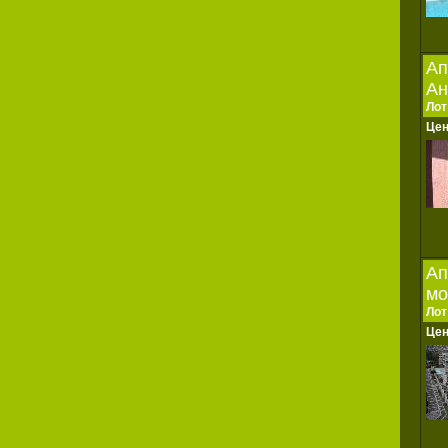
Ап
Ан
Лот
Це
Ап
мо
Лот
Це