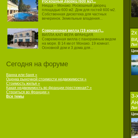
Роскошный дворец (600 м2)...
Ницца – Монако. Роскошный дворец
площадью 600 м2. Дом для гостей 600 м2.
Собственная дискотека для частных
вечеринок. Земельные владения...
Современная вилла (19 комнат)...
2х
ВИЛЛА КАП ФЕРА ФРАНЦИЯ.
ви
Современная вилла с панорамным видом
на море. В 14 км от Монако. 19 комнат.
Лот
Основной дом и 3 дома для...
Це
Сегодня на форуме
Ванна или баня »
Оценка рыночной стоимости недвижимости »
Стоимость жилья »
Какая недвижимость во франции престижная? »
Строиться во Франции »
3-
Все темы
Ан
Лот
Це