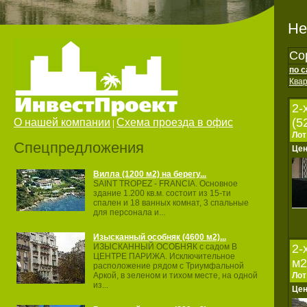
Не
Со
по 
Ква
2-
(5
О нашей компании
Схема проезда в офис
|
Лот
Спецпредложения
Це
Вилла (1200 м2) на берегу...
SAINT TROPEZ ‐ FRANCIA. Основное
здание 1.200 кв.м. состоит из 15‐ти
спален и 18 ванных комнат, 3 спальные
для персонала и...
Изысканный особняк (4600 м2)...
2-
ИЗЫСКАННЫЙ ОСОБНЯК с садом В
ЦЕНТРЕ ПАРИЖА. Исключительное
м2
расположение рядом с Триумфальной
Лот
Аркой, в зеленом и тихом месте, на одной
из...
Це