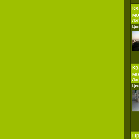
Кв
мо
Лот
Це
Кв
мо
Лот
Це
Пр