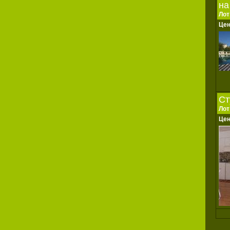
на
Лот
Це
Ст
Лот
Це