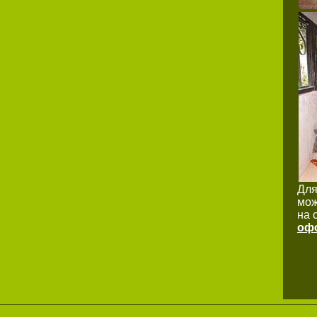
Для
мож
на 
офо