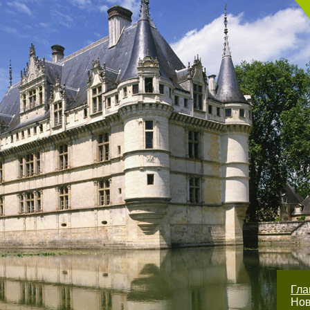
Гл
Нов