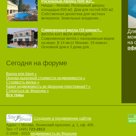
Роскошный дворец (600 м2)...
Ницца – Монако. Роскошный дворец
площадью 600 м2. Дом для гостей 600 м2.
Собственная дискотека для частных
вечеринок. Земельные владения...
Современная вилла (19 комнат)...
Для
ВИЛЛА КАП ФЕРА ФРАНЦИЯ.
мож
Современная вилла с панорамным видом
на 
на море. В 14 км от Монако. 19 комнат.
Основной дом и 3 дома для...
офо
Сегодня на форуме
Ванна или баня »
Оценка рыночной стоимости недвижимости »
Стоимость жилья »
Какая недвижимость во франции престижная? »
Строиться во Франции »
Все темы
Создание и продвижение сайтов
Адрес: г. Москва, Ленинский проспект, д. 1, оф. 405.
Тел: +7 (495)
723-2913
© 2006 - 2010
недвижимость во Франции