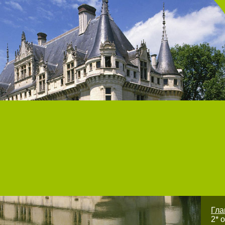
Гл
2* 