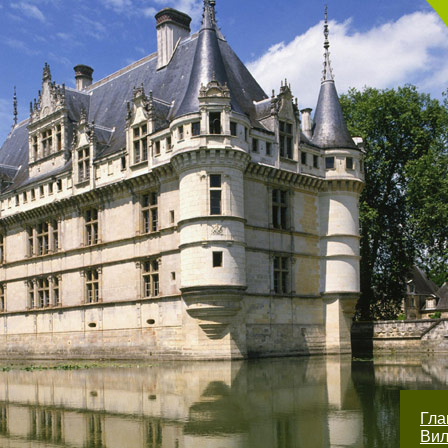
Гл
Вил