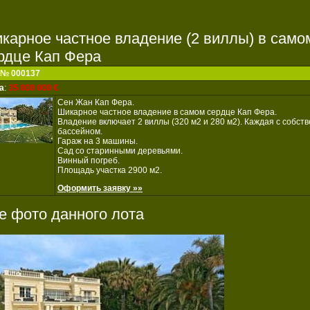
карное частное владение (2 виллы) в само
рдце Кап Фера
 № 000137
а
:
35 000 000 €
Сен Жан Кап Фера.
Шикарное частное владение в самом сердце Кап Фера.
Владение включает 2 виллы (320 м2 и 280 м2). Каждая с собст
бассейном.
Гараж на 3 машины.
Сад со старинными деревьями.
Винный погреб.
Площадь участка 2900 м2.
Оформить заявку »»
е фото данного лота