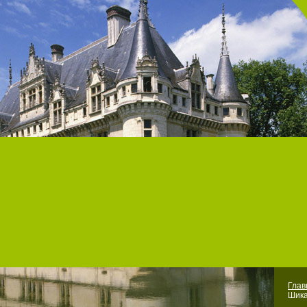
Гла
Шика