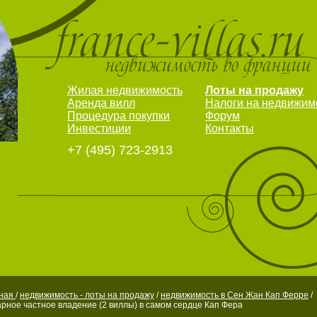
Жилая недвижимость
Лоты на продажу
Аренда вилл
Налоги на недвижим
Процедура покупки
Форум
Инвестиции
Контакты
+7 (495) 723-2913
вная
/
недвижимость - лоты на продажу
/
недвижимость в Сен Жан Кап Ферре
/
рное частное владение (2 виллы) в самом сердце Кап Фера