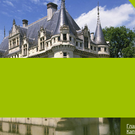
Гл
Кап